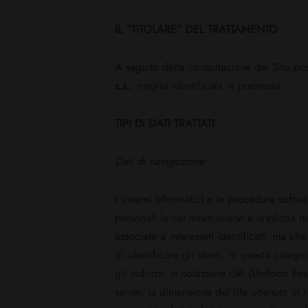
IL “TITOLARE” DEL TRATTAMENTO
A seguito della consultazione del Sito posso
s.s.
, meglio identificata in premessa.
TIPI DI DATI TRATTATI
Dati di navigazione
I sistemi informatici e le procedure softw
personali la cui trasmissione è implicita n
associate a interessati identificati, ma ch
di identificare gli utenti. In questa catego
gli indirizzi in notazione URI (Uniform Resou
server, la dimensione del file ottenuto in 