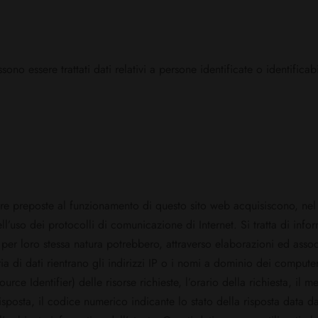
no essere trattati dati relativi a persone identificate o identificabil
are preposte al funzionamento di questo sito web acquisiscono, nel 
ell’uso dei protocolli di comunicazione di Internet. Si tratta di in
e per loro stessa natura potrebbero, attraverso elaborazioni ed asso
ria di dati rientrano gli indirizzi IP o i nomi a dominio dei computer 
rce Identifier) delle risorse richieste, l’orario della richiesta, il m
risposta, il codice numerico indicante lo stato della risposta data dal