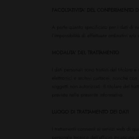
FACOLTATIVITA’ DEL CONFERIMENTO DE
A parte quanto specificato per i dati di n
l’impossibilità di effettuare ordinativi e/o
MODALITA’ DEL TRATTAMENTO
I dati personali sono trattati dal titolare
elettronici e archivi cartacei, nonché con 
soggetti non autorizzati. Il titolare del t
previste nella presente informativa.
LUOGO DI TRATTAMENTO DEI DATI
I trattamenti connessi ai servizi web di qu
personale tecnico dell’ufficio incaricato de