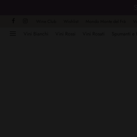
S
Wine Club
Wishlist
Mondo Monte del Frà
V
Vini Bianchi
Vini Rossi
Vini Rosati
Spumanti e f