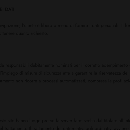
I DATI
avigazione, l’utente è libero o meno di fornire i dati personali. I
 ottenere quanto richiesto.
 e da responsabili debitamente nominati per il corretto adempimento 
l’impiego di misure di sicurezza atte a garantire la riservatezza dei 
rattamento non ricorre a processi automatizzati, compresa la profilazi
esto sito hanno luogo presso la server farm scelta dal titolare all’
l trattamento. Il trattamento dei dati relativi agli ordinativi avviene 