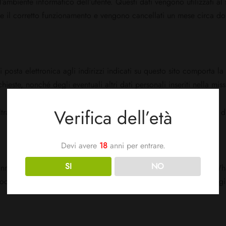
l’ambiente informatico dell’utente. Questi dati vengono utilizzati al 
rne il corretto funzionamento e vengono cancellati un mese circa do
di posta elettronica agli indirizzi indicati su questo sito comporta l
hieste, nonché degli eventuali altri dati personali inseriti nella miss
Verifica dell’età
ltrano richieste di invio di informazioni sono utilizzati al solo fine d
Devi avere
18
anni per entrare.
SI
NO
onnette il dispositivo dell’utente a Whatsapp (iOS/Android) o a W
iato al dispositivo che sta utilizzando) il quale decida di interagir