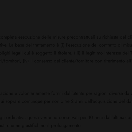
e completa esecuzione delle misure precontrattuali su richiesta del cl
e. La base del trattamento è (i) l’esecuzione del contratto di misur
ghi legali cui è soggetto il titolare, (iii) il legittimo interesse del 
/fornitori, (iv) il consenso del cliente/fornitore con riferimento a
vigazione e volontariamente forniti dall’utente per ragioni diverse da 
cui sopra e comunque per non oltre 2 anni dall’acquisizione del dato
agli ordinativi, questi verranno conservati per 10 anni dall’ultimazi
uti che ne giustifichino il prolungamento.