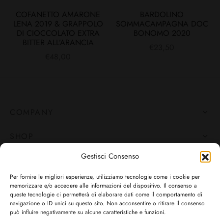
COFANETTO AMARONE
BARDOLINO
LENA 2019 & GRAPPOLO
SOMMACAMPAGNA DOC
DI CIOCCOLATO EXTRA
BONOMO 2020
BITTER ALL’ARANCIA
€
23,50
€
48,00
COMPANY
SHOP
Gestisci Consenso
STORE
Per fornire le migliori esperienze, utilizziamo tecnologie come i cookie per
HELP
memorizzare e/o accedere alle informazioni del dispositivo. Il consenso a
queste tecnologie ci permetterà di elaborare dati come il comportamento di
navigazione o ID unici su questo sito. Non acconsentire o ritirare il consenso
FOLLOW US
può influire negativamente su alcune caratteristiche e funzioni.