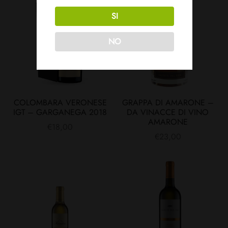
SI
NO
COLOMBARA VERONESE
GRAPPA DI AMARONE –
IGT – GARGANEGA 2018
DA VINACCE DI VINO
AMARONE
€
18,00
€
23,00