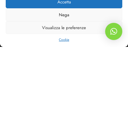
Accetta
Nega
COMPANY
Visualizza le preferenze
SHOP
Filters
Cookie
STORE
HELP
FOLLOW US
Resta aggiornato sulle nostre offerte e novità su tutti i canali!