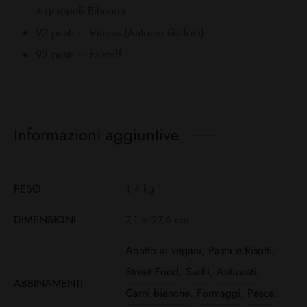
4 grappoli Bibenda
93 punti – Vinous (Antonio Galloni)
93 punti – Falstaff
Informazioni aggiuntive
PESO
1,4 kg
DIMENSIONI
7,1 × 27,6 cm
Adatto ai vegani
,
Pasta e Risotti
,
Street Food
,
Sushi
,
Antipasti
,
ABBINAMENTI
Carni bianche
,
Formaggi
,
Pesce
,