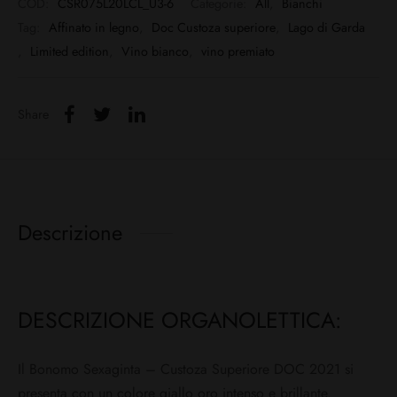
COD:
CSR075L20LCL_U3-6
Categorie:
All
,
Bianchi
Tag:
Affinato in legno
,
Doc Custoza superiore
,
Lago di Garda
,
Limited edition
,
Vino bianco
,
vino premiato
Share
Descrizione
DESCRIZIONE ORGANOLETTICA:
Il Bonomo Sexaginta – Custoza Superiore DOC 2021 si
presenta con un colore giallo oro intenso e brillante.