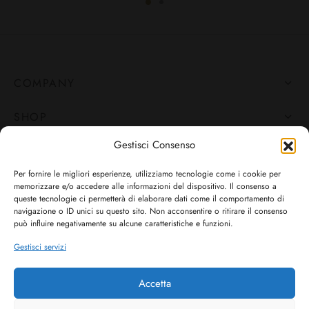
COMPANY
SHOP
Gestisci Consenso
STORE
Per fornire le migliori esperienze, utilizziamo tecnologie come i cookie per
HELP
memorizzare e/o accedere alle informazioni del dispositivo. Il consenso a
queste tecnologie ci permetterà di elaborare dati come il comportamento di
navigazione o ID unici su questo sito. Non acconsentire o ritirare il consenso
FOLLOW US
può influire negativamente su alcune caratteristiche e funzioni.
Resta aggiornato sulle nostre offerte e novità su tutti i canali!
Gestisci servizi
Accetta