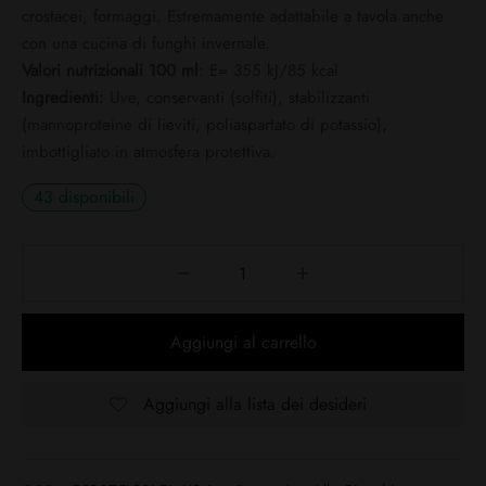
crostacei, formaggi. Estremamente adattabile a tavola anche
con una cucina di funghi invernale.
Valori nutrizionali 100 ml
: E= 355 kJ/85 kcal
Ingredienti:
Uve, conservanti (solfiti), stabilizzanti
(mannoproteine di lieviti, poliaspartato di potassio),
imbottigliato in atmosfera protettiva.
43 disponibili
Aggiungi al carrello
Aggiungi alla lista dei desideri