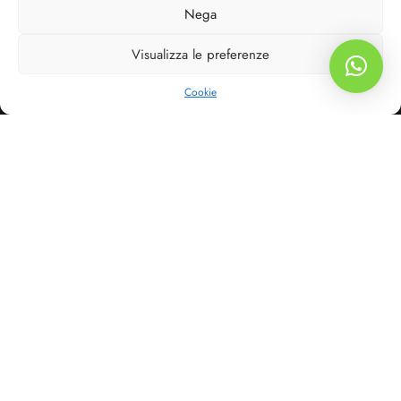
Nega
COMPANY
Visualizza le preferenze
SHOP
Filters
Cookie
STORE
HELP
FOLLOW US
Resta aggiornato sulle nostre offerte e novità su tutti i canali!
©2026 Monte del Frà