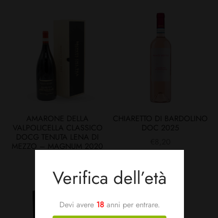
AMARONE DELLA
CHIARETTO DI BARDOLINO
VALPOLICELLA CLASSICO
DOC 2025
DOCG TENUTA LENA DI
€
8,20
MEZZO – MAGNUM 2020
€
100,00
Verifica dell’età
Devi avere
18
anni per entrare.