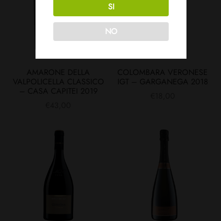
SI
NO
AMARONE DELLA
COLOMBARA VERONESE
VALPOLICELLA CLASSICO
IGT – GARGANEGA 2018
– CASA CAPITEI 2019
€
18,00
€
43,00